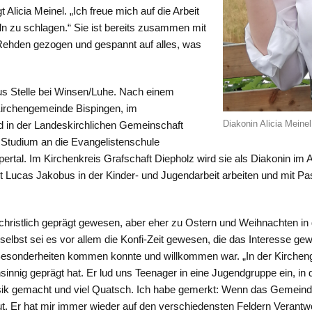
 Alicia Meinel. „Ich freue mich auf die Arbeit
ln zu schlagen.“ Sie ist bereits zusammen mit
Rehden gezogen und gespannt auf alles, was
us Stelle bei Winsen/Luhe. Nach einem
r Kirchengemeinde Bispingen, im
Diakonin Alicia Meinel
in der Landeskirchlichen Gemeinschaft
 Studium an die Evangelistenschule
tal. Im Kirchenkreis Grafschaft Diepholz wird sie als Diakonin i
 Lucas Jakobus in der Kinder- und Jugendarbeit arbeiten und mit Past
 christlich geprägt gewesen, aber eher zu Ostern und Weihnachten in 
 selbst sei es vor allem die Konfi-Zeit gewesen, die das Interesse gew
Besonderheiten kommen konnte und willkommen war. „In der Kirchenge
nnig geprägt hat. Er lud uns Teenager in eine Jugendgruppe ein, in de
Musik gemacht und viel Quatsch. Ich habe gemerkt: Wenn das Gemein
t. Er hat mir immer wieder auf den verschiedensten Feldern Verantw