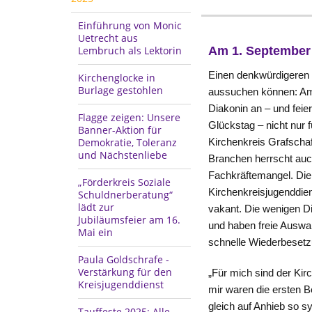
Einführung von Monic
Uetrecht aus
Lembruch als Lektorin
Am 1. September 
Einen denkwürdigeren S
Kirchenglocke in
Burlage gestohlen
aussuchen können: Am 1.
Diakonin an – und feier
Flagge zeigen: Unsere
Glückstag – nicht nur f
Banner-Aktion für
Demokratie, Toleranz
Kirchenkreis Grafschaf
und Nächstenliebe
Branchen herrscht auch
Fachkräftemangel. Die
„Förderkreis Soziale
Kirchenkreisjugenddien
Schuldnerberatung“
lädt zur
vakant. Die wenigen D
Jubiläumsfeier am 16.
und haben freie Auswa
Mai ein
schnelle Wiederbesetz
Paula Goldschrafe -
Verstärkung für den
„Für mich sind der Kir
Kreisjugenddienst
mir waren die ersten 
gleich auf Anhieb so sy
Tauffeste 2025: Alle