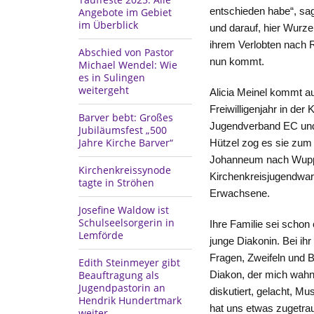
Angebote im Gebiet
entschieden habe“, sagt
im Überblick
und darauf, hier Wurze
ihrem Verlobten nach 
Abschied von Pastor
nun kommt.
Michael Wendel: Wie
es in Sulingen
weitergeht
Alicia Meinel kommt a
Freiwilligenjahr in de
Barver bebt: Großes
Jugendverband EC und 
Jubiläumsfest „500
Jahre Kirche Barver“
Hützel zog es sie zum
Johanneum nach Wupper
Kirchenkreissynode
Kirchenkreisjugendwart
tagte in Ströhen
Erwachsene.
Josefine Waldow ist
Schulseelsorgerin in
Ihre Familie sei schon
Lemförde
junge Diakonin. Bei ihr
Fragen, Zweifeln und 
Edith Steinmeyer gibt
Beauftragung als
Diakon, der mich wahnsi
Jugendpastorin an
diskutiert, gelacht, 
Hendrik Hundertmark
hat uns etwas zugetrau
weiter