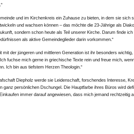
.“
meinde und im Kirchenkreis ein Zuhause zu bieten, in dem sie sich 
twickeln und wachsen können – das möchte die 23-Jährige als Diakon
ukunft, sondern schon heute als Teil unserer Kirche. Darum finde ich 
dürfnissen als aktive Gemeindeglieder darin vorkommen.“
it mit der jüngeren und mittleren Generation ist ihr besonders wichtig
Ich fuchse mich gerne in griechische Texte rein und freue mich, w
nn. Ich bin aus tiefstem Herzen Theologin.“
afschaft Diepholz werde sie Leidenschaft, forschendes Interesse, Kre
en ganz persönlichen Dschungel. Die Hauptfarbe ihres Büros wird defini
 Einkaufen immer darauf angewiesen, dass mich jemand rechtzeitig au