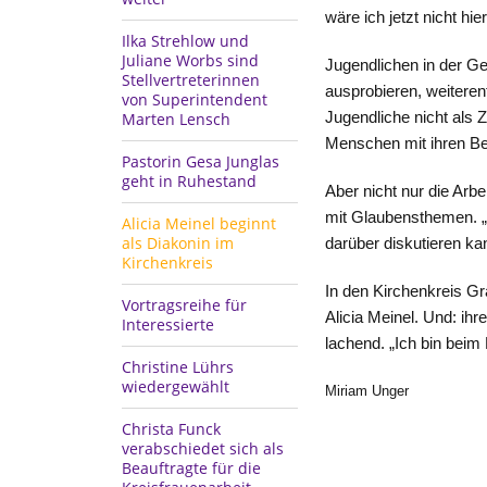
wäre ich jetzt nicht hier
Ilka Strehlow und
Juliane Worbs sind
Jugendlichen in der Ge
Stellvertreterinnen
ausprobieren, weiteren
von Superintendent
Marten Lensch
Jugendliche nicht als Z
Menschen mit ihren Be
Pastorin Gesa Junglas
geht in Ruhestand
Aber nicht nur die Arbe
mit Glaubensthemen. „
Alicia Meinel beginnt
als Diakonin im
darüber diskutieren ka
Kirchenkreis
In den Kirchenkreis Gr
Vortragsreihe für
Alicia Meinel. Und: ihr
Interessierte
lachend. „Ich bin beim
Christine Lührs
wiedergewählt
Miriam Unger
Christa Funck
verabschiedet sich als
Beauftragte für die