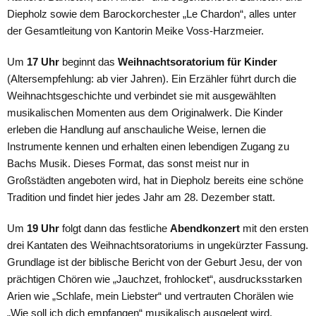
Diepholz sowie dem Barockorchester „Le Chardon“, alles unter
der Gesamtleitung von Kantorin Meike Voss-Harzmeier.
Um
17 Uhr
beginnt das
Weihnachtsoratorium für Kinder
(Altersempfehlung: ab vier Jahren). Ein Erzähler führt durch die
Weihnachtsgeschichte und verbindet sie mit ausgewählten
musikalischen Momenten aus dem Originalwerk. Die Kinder
erleben die Handlung auf anschauliche Weise, lernen die
Instrumente kennen und erhalten einen lebendigen Zugang zu
Bachs Musik. Dieses Format, das sonst meist nur in
Großstädten angeboten wird, hat in Diepholz bereits eine schöne
Tradition und findet hier jedes Jahr am 28. Dezember statt.
Um
19 Uhr
folgt dann das festliche
Abendkonzert
mit den ersten
drei Kantaten des Weihnachtsoratoriums in ungekürzter Fassung.
Grundlage ist der biblische Bericht von der Geburt Jesu, der von
prächtigen Chören wie „Jauchzet, frohlocket“, ausdrucksstarken
Arien wie „Schlafe, mein Liebster“ und vertrauten Chorälen wie
„Wie soll ich dich empfangen“ musikalisch ausgelegt wird.