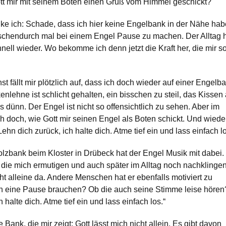
ott mir mit seinem Boten einen Gruß vom Himmel geschickt?
e ich: Schade, dass ich hier keine Engelbank in der Nähe hab
ischendurch mal bei einem Engel Pause zu machen. Der Alltag 
nell wieder. Wo bekomme ich denn jetzt die Kraft her, die mir s
t fällt mir plötzlich auf, dass ich doch wieder auf einer Engelb
kenlehne ist schlicht gehalten, ein bisschen zu steil, das Kissen 
 dünn. Der Engel ist nicht so offensichtlich zu sehen. Aber im
ch doch, wie Gott mir seinen Engel als Boten schickt. Und wiede
ehn dich zurück, ich halte dich. Atme tief ein und lass einfach lo
olzbank beim Kloster in Drübeck hat der Engel Musik mit dabei.
die mich ermutigen und auch später im Alltag noch nachklingen
ht alleine da. Andere Menschen hat er ebenfalls motiviert zu
 eine Pause brauchen? Ob die auch seine Stimme leise hören
 halte dich. Atme tief ein und lass einfach los.“
Bank, die mir zeigt: Gott lässt mich nicht allein. Es gibt davon