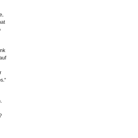
e,
hat
o
ank
auf
r
s.“
.
?