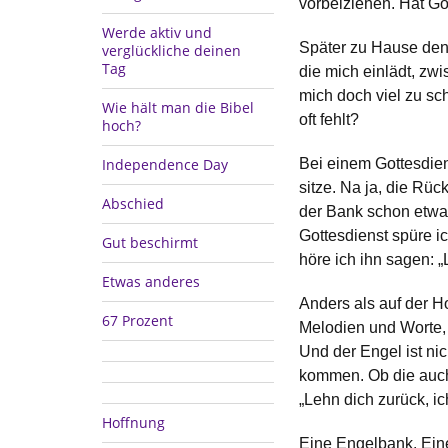
vorbeiziehen. Hat G
Werde aktiv und
Später zu Hause denk
verglückliche deinen
Tag
die mich einlädt, zw
mich doch viel zu sch
Wie hält man die Bibel
oft fehlt?
hoch?
Independence Day
Bei einem Gottesdiens
sitze. Na ja, die Rüc
Abschied
der Bank schon etwas
Gottesdienst spüre i
Gut beschirmt
höre ich ihn sagen: „L
Etwas anderes
Anders als auf der H
67 Prozent
Melodien und Worte, 
Und der Engel ist nic
kommen. Ob die auch
„Lehn dich zurück, ich
Hoffnung
Eine Engelbank. Eine 